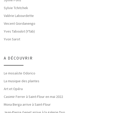
Sylvie Pons
Sylvie Tchitchek
Valérie Labourdette
Vincent Giordanengo
Yves Taboulot (YTab)
Yvon Sarot
A DÉCOUVRIR
Le mosaïste Odorico
La musique des plantes
Art et Opéra
Casimir Ferrer à Saint-Flour en mai 2022
Mona Berga arrive à Saint-Flour
Jean-Pierre Genet arrive à la galerie Duo