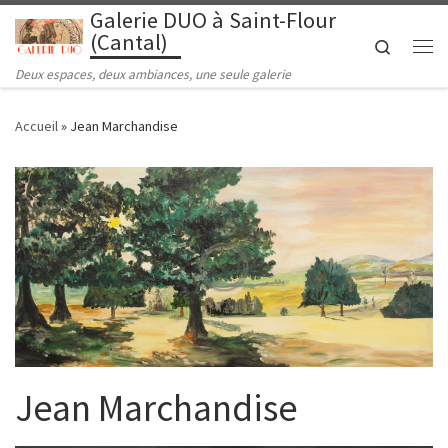
Galerie DUO à Saint-Flour
Passer au contenu
(Cantal)
Search
Me
Deux espaces, deux ambiances, une seule galerie
Accueil
»
Jean Marchandise
Jean Marchandise