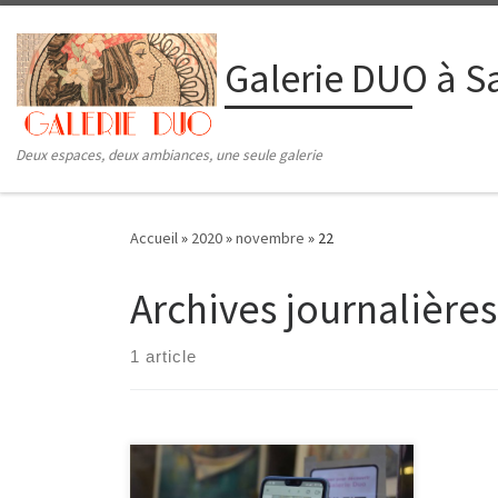
Passer au contenu
Galerie DUO à Sa
Deux espaces, deux ambiances, une seule galerie
Accueil
»
2020
»
novembre
»
22
Archives journalières
1 article
La Montagne du 22 novembre 2020