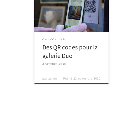
Des QR Code pour découvrir les
œuvres des artistes de la galerie Duo
à Saint-Flour (Cantal)Privé de
visiteurs, le galeriste sanflorain Jean-
Claude Castagna expose les oeuvres
de « ses » artistes permanents et
temporaires sur ses quatre vitrines et
ACTUALITÉS
propose un QR code qui renvoie sur
Des QR codes pour la
[…]
galerie Duo
2 commentaires
par
admin
Publié
22 novembre 2020